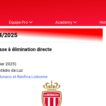
Equipe Pro
Academy
His
4/2025
ase à élimination directe
rier 2025)
stádio da Luz
Monaco et Benfica Lisbonne