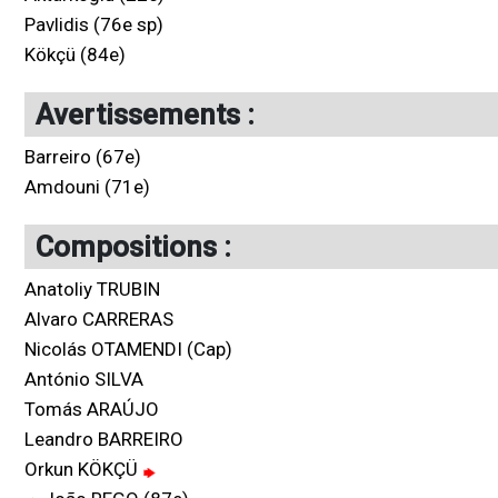
Pavlidis (76e sp)
Kökçü (84e)
Avertissements :
Barreiro (67e)
Amdouni (71e)
Compositions :
Anatoliy TRUBIN
Alvaro CARRERAS
Nicolás OTAMENDI (Cap)
António SILVA
Tomás ARAÚJO
Leandro BARREIRO
Orkun KÖKÇÜ