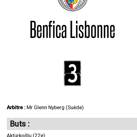
Benfica Lisbonne
3
Arbitre :
Mr Glenn Nyberg (Suède)
Buts :
Aktürkoğlu (22e)