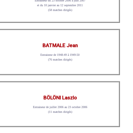
Entraineur du 23 octobre 2006 à juin 2007
et du 10 janvier au 12 septembre 2011
(58 matches dirigés)
BATMALE Jean
Entraineur de 1948-49 à 1949-50
(76 matches dirigés)
BÖLÖNI Laszlo
Entraineur de juillet 2006 au 23 octobre 2006
(11 matches dirigés)