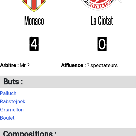
Monaco
La Ciotat
4
0
Arbitre :
Mr ?
Affluence :
? spectateurs
Buts :
Palluch
Rabstejnek
Grumellon
Boulet
Compositions :