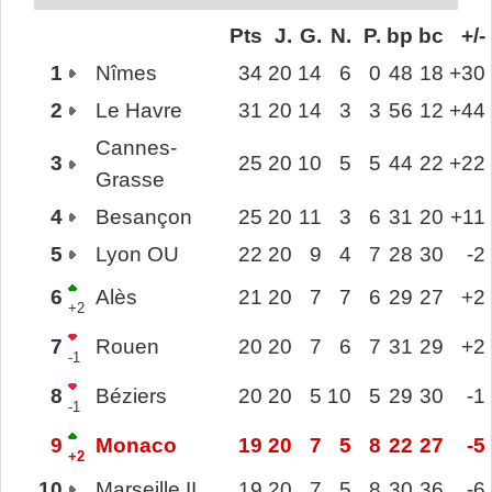
Pts
J.
G.
N.
P.
bp
bc
+/-
1
Nîmes
34
20
14
6
0
48
18
+30
2
Le Havre
31
20
14
3
3
56
12
+44
Cannes-
3
25
20
10
5
5
44
22
+22
Grasse
4
Besançon
25
20
11
3
6
31
20
+11
5
Lyon OU
22
20
9
4
7
28
30
-2
6
Alès
21
20
7
7
6
29
27
+2
+2
7
Rouen
20
20
7
6
7
31
29
+2
-1
8
Béziers
20
20
5
10
5
29
30
-1
-1
9
Monaco
19
20
7
5
8
22
27
-5
+2
10
Marseille II
19
20
7
5
8
30
36
-6