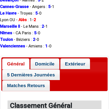
Besançon
-
Nantes
:
3
-
2
Cannes-Grasse
-
Angers
:
5
-
1
Le Havre
-
Troyes
:
5
-
0
Lyon OU
-
Alès
:
1
-
2
Marseille II
-
Le Mans
:
2
-
1
Nîmes
-
CA Paris
:
5
-
0
Toulon
-
Béziers
:
2
-
0
Valenciennes
-
Amiens
:
1
-
0
Général
Domicile
Extérieur
5 Dernières Journées
Matches Retours
Classement Général