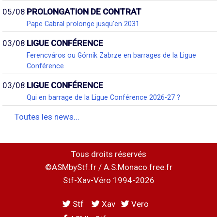
05/08
PROLONGATION DE CONTRAT
Pape Cabral prolonge jusqu'en 2031
03/08
LIGUE CONFÉRENCE
Ferencváros ou Górnik Zabrze en barrages de la Ligue
Conférence
03/08
LIGUE CONFÉRENCE
Qui en barrage de la Ligue Conférence 2026-27 ?
Toutes les news...
Tous droits réservés
©ASMbyStf.fr / A.S.Monaco.free.fr
Stf-Xav-Véro 1994-2026
Stf
Xav
Vero