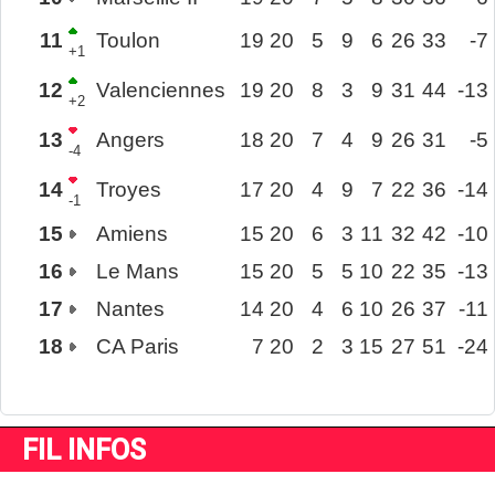
11
Toulon
19
20
5
9
6
26
33
-7
+1
12
Valenciennes
19
20
8
3
9
31
44
-13
+2
13
Angers
18
20
7
4
9
26
31
-5
-4
14
Troyes
17
20
4
9
7
22
36
-14
-1
15
Amiens
15
20
6
3
11
32
42
-10
16
Le Mans
15
20
5
5
10
22
35
-13
17
Nantes
14
20
4
6
10
26
37
-11
18
CA Paris
7
20
2
3
15
27
51
-24
FIL INFOS