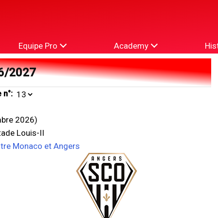
Equipe Pro
Academy
His
6/2027
 n°:
bre 2026)
ade Louis-II
ntre Monaco et Angers