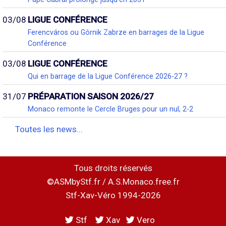
03/08
LIGUE CONFÉRENCE
Ferencváros ou Górnik Zabrze en barrages de la Ligue
Conférence
03/08
LIGUE CONFÉRENCE
Qui en barrage de la Ligue Conférence 2026-27 ?
31/07
PRÉPARATION SAISON 2026/27
Monaco remonte le Cercle Bruges pour un nul, 2-2
Toutes les news...
Tous droits réservés
©ASMbyStf.fr / A.S.Monaco.free.fr
Stf-Xav-Véro 1994-2026
Stf
Xav
Vero