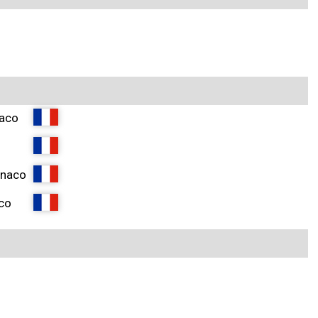
naco
onaco
aco