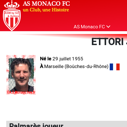
AS Monaco FC
ETTORI 
Né le
29 juillet 1955
À
Marseille (Boûches-du-Rhône)
Palmarès joueur