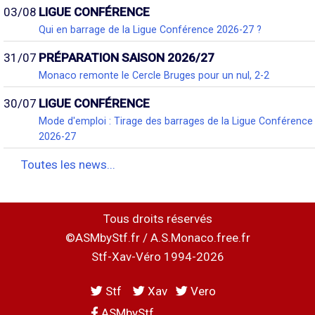
03/08
LIGUE CONFÉRENCE
Qui en barrage de la Ligue Conférence 2026-27 ?
31/07
PRÉPARATION SAISON 2026/27
Monaco remonte le Cercle Bruges pour un nul, 2-2
30/07
LIGUE CONFÉRENCE
Mode d'emploi : Tirage des barrages de la Ligue Conférence
2026-27
Toutes les news...
Tous droits réservés
©ASMbyStf.fr / A.S.Monaco.free.fr
Stf-Xav-Véro 1994-2026
Stf
Xav
Vero
ASMbyStf