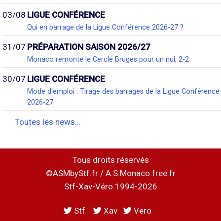
03/08
LIGUE CONFÉRENCE
Qui en barrage de la Ligue Conférence 2026-27 ?
31/07
PRÉPARATION SAISON 2026/27
Monaco remonte le Cercle Bruges pour un nul, 2-2
30/07
LIGUE CONFÉRENCE
Mode d'emploi : Tirage des barrages de la Ligue Conférence
2026-27
Toutes les news...
Tous droits réservés
©ASMbyStf.fr / A.S.Monaco.free.fr
Stf-Xav-Véro 1994-2026
Stf
Xav
Vero