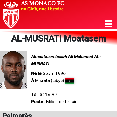
AL-MUSRATI Moatasem
Almoatasembellah Ali Mohamed AL-
MUSRATI
Né le
6 avril 1996
À
Misrata (Libye)
Taille :
1m89
Poste :
Milieu de terrain
Palmarès