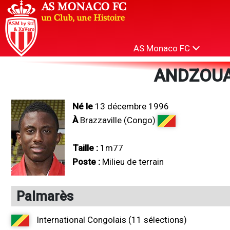
AS Monaco FC
ANDZOUA
Né le
13 décembre 1996
À
Brazzaville (Congo)
Taille :
1m77
Poste :
Milieu de terrain
Palmarès
International Congolais (11 sélections)