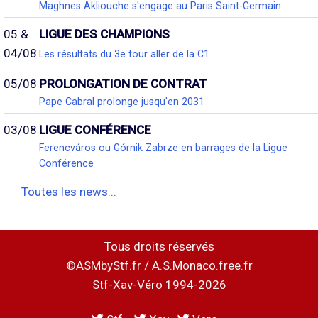
Maghnes Akliouche s'engage au Paris Saint-Germain
05 &
LIGUE DES CHAMPIONS
04/08
Les résultats du 3e tour aller de la C1
05/08
PROLONGATION DE CONTRAT
Pape Cabral prolonge jusqu'en 2031
03/08
LIGUE CONFÉRENCE
Ferencváros ou Górnik Zabrze en barrages de la Ligue
Conférence
Toutes les news...
Tous droits réservés
©ASMbyStf.fr / A.S.Monaco.free.fr
Stf-Xav-Véro 1994-2026