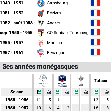
1949 - 1951 :
Strasbourg
1951 - 1952 :
Béziers
1952 - août 1953 :
Angers
sep. 1953 - 1955 :
CO Roubaix-Tourcoing
1955 - 1957 :
Monaco
1957 - 1961 :
Besançon
Ses années monégasques
Totaux
Saison
1955 - 1956
11
5
1
1
13
5
1956 - 1957
13
6
4
2
1
18
8