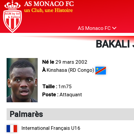
AS Monaco FC
BAKALI 
Né le
29 mars 2002
À
Kinshasa (RD Congo)
Taille :
1m75
Poste :
Attaquant
Palmarès
International Français U16