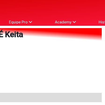
Equipe Pro
Academy
His
 Keita