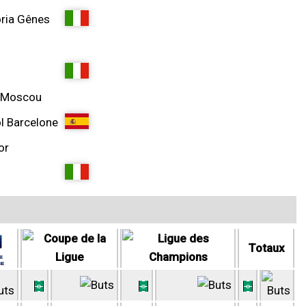
ria Gênes
 Moscou
l Barcelone
or
Totaux