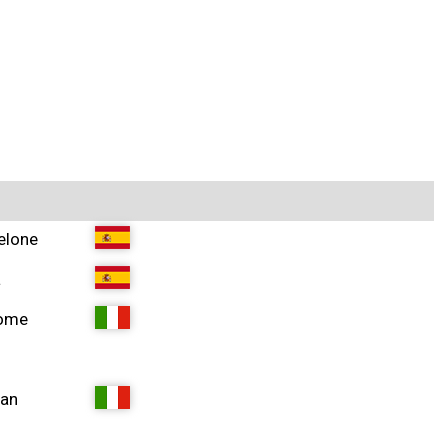
elone
a
Rome
lan