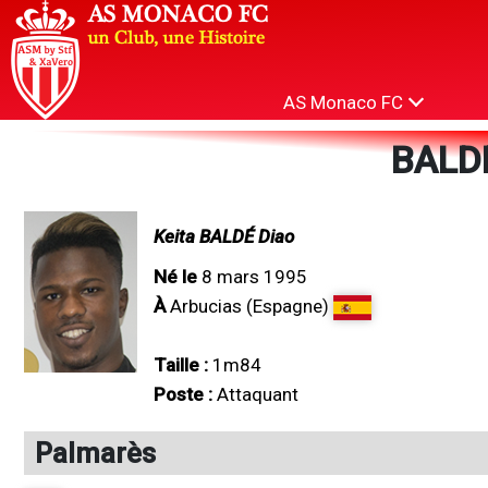
AS Monaco FC
BALDÉ
Keita BALDÉ Diao
Né le
8 mars 1995
À
Arbucias (Espagne)
Taille :
1m84
Poste :
Attaquant
Palmarès