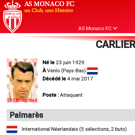
AS Monaco FC
CARLIER
Né le
23 juin 1929
À
Venlo (Pays-Bas)
Décédé le
4 mai 2017
Poste :
Attaquant
Palmarès
International Néerlandais (5 sélections, 2 buts)