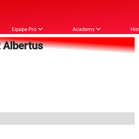
Equipe Pro
Academy
His
 Albertus