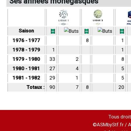
Ses années monégasques
Saison
1976 - 1977
8
1
1978 - 1979
1
1
1979 - 1980
33
2
8
1980 - 1981
27
4
5
1981 - 1982
29
1
5
Totaux :
90
7
8
20
Tous droit
©ASMbyStf.fr / A