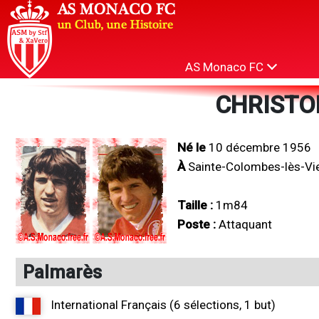
AS Monaco FC
CHRISTOP
Né le
10 décembre 1956
À
Sainte-Colombes-lès-Vi
Taille :
1m84
Poste :
Attaquant
Palmarès
International Français (6 sélections, 1 but)