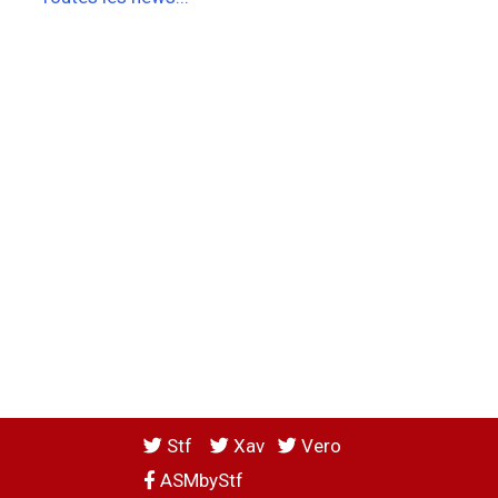
Stf
Xav
Vero
ASMbyStf