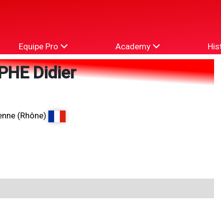
Equipe Pro
Academy
His
HE Didier
enne (Rhône)