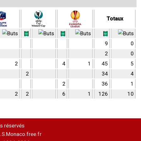
Totaux
9
0
2
0
2
4
1
45
5
2
34
4
2
36
1
2
2
6
1
126
10
s réservés
.S.Monaco.free.fr