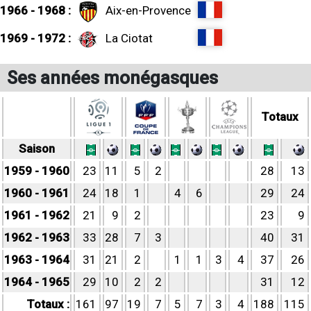
1966 - 1968 :
Aix-en-Provence
1969 - 1972 :
La Ciotat
Ses années monégasques
Totaux
Saison
1959 - 1960
23
11
5
2
28
13
1960 - 1961
24
18
1
4
6
29
24
1961 - 1962
21
9
2
23
9
1962 - 1963
33
28
7
3
40
31
1963 - 1964
31
21
2
1
1
3
4
37
26
1964 - 1965
29
10
2
2
31
12
Totaux :
161
97
19
7
5
7
3
4
188
115