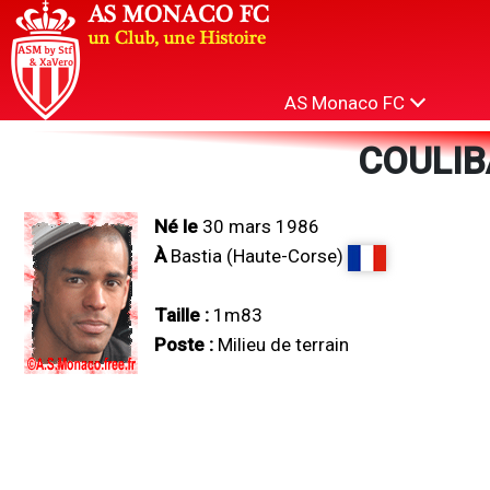
AS Monaco FC
COULIB
Né le
30 mars 1986
À
Bastia (Haute-Corse)
Taille :
1m83
Poste :
Milieu de terrain