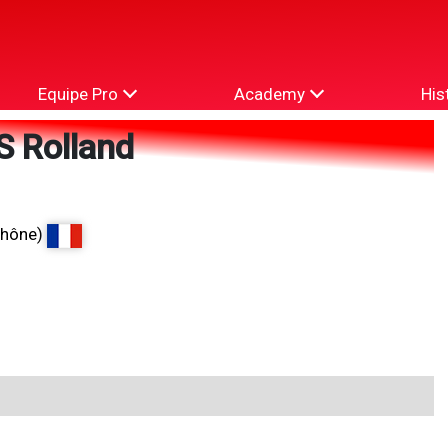
Equipe Pro
Academy
His
 Rolland
Rhône)
6