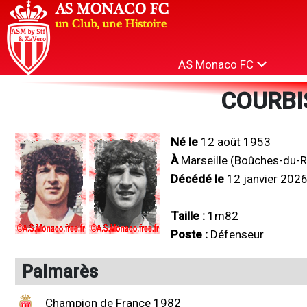
AS Monaco FC
COURBIS
Né le
12 août 1953
À
Marseille (Boûches-du-
Décédé le
12 janvier 202
Taille :
1m82
Poste :
Défenseur
Palmarès
Champion de France 1982