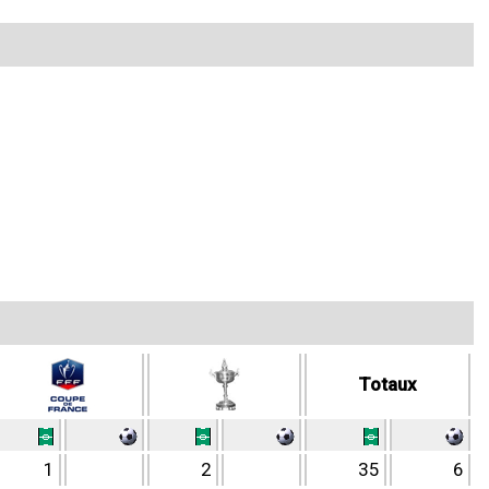
Totaux
1
2
35
6