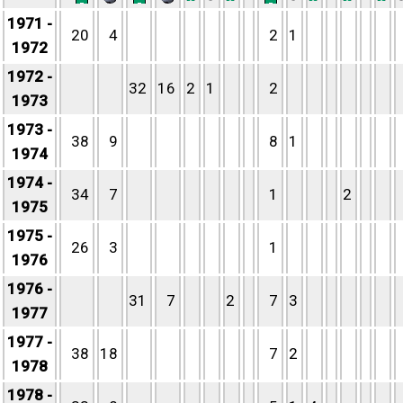
1971 -
20
4
2
1
1972
1972 -
32
16
2
1
2
1973
1973 -
38
9
8
1
1974
1974 -
34
7
1
2
1975
1975 -
26
3
1
1976
1976 -
31
7
2
7
3
1977
1977 -
38
18
7
2
1978
1978 -