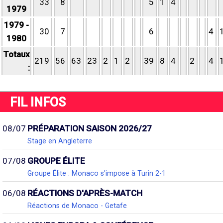
33
8
5
1
4
1979
1979 -
30
7
6
4
1980
Totaux
219
56
63
23
2
1
2
39
8
4
2
4
:
FIL INFOS
08/07
PRÉPARATION SAISON 2026/27
Stage en Angleterre
07/08
GROUPE ÉLITE
Groupe Élite : Monaco s'impose à Turin 2-1
06/08
RÉACTIONS D'APRÈS-MATCH
Réactions de Monaco - Getafe