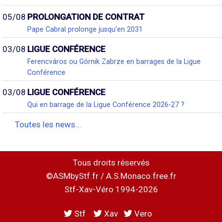
05/08
PROLONGATION DE CONTRAT
Pape Cabral prolonge jusqu'en 2031
03/08
LIGUE CONFÉRENCE
Ferencváros ou Górnik Zabrze en barrages de la Ligue
Conférence
03/08
LIGUE CONFÉRENCE
Qui en barrage de la Ligue Conférence 2026-27 ?
Toutes les news...
Tous droits réservés
©ASMbyStf.fr / A.S.Monaco.free.fr
Stf-Xav-Véro 1994-2026
Stf
Xav
Vero