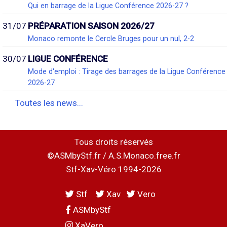
Qui en barrage de la Ligue Conférence 2026-27 ?
31/07
PRÉPARATION SAISON 2026/27
Monaco remonte le Cercle Bruges pour un nul, 2-2
30/07
LIGUE CONFÉRENCE
Mode d'emploi : Tirage des barrages de la Ligue Conférence
2026-27
Toutes les news...
Tous droits réservés
©ASMbyStf.fr / A.S.Monaco.free.fr
Stf-Xav-Véro 1994-2026
Stf
Xav
Vero
ASMbyStf
XaVero