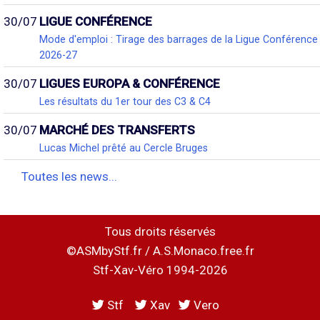
30/07
LIGUE CONFÉRENCE
Mode d'emploi : Tirage des barrages de la Ligue Conférence
2026-27
30/07
LIGUES EUROPA & CONFÉRENCE
Les résultats du 1er tour des C3 & C4
30/07
MARCHÉ DES TRANSFERTS
Lucas Michel prêté au Cercle Bruges
Toutes les news...
Tous droits réservés
©ASMbyStf.fr / A.S.Monaco.free.fr
Stf-Xav-Véro 1994-2026
Stf
Xav
Vero