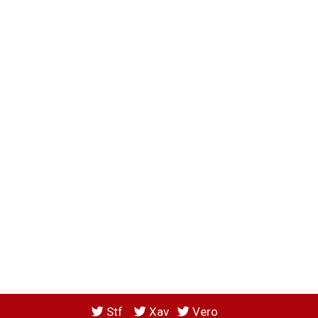
Stf
Xav
Vero