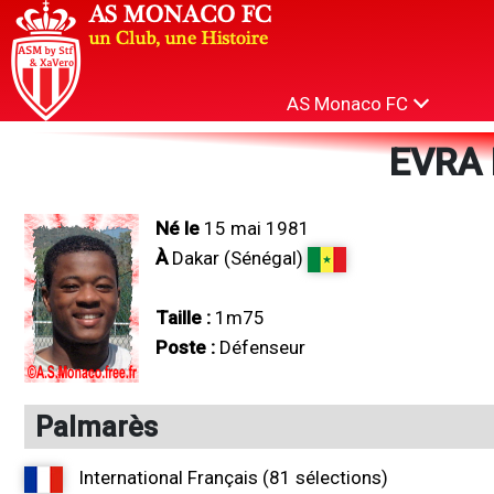
AS Monaco FC
EVRA 
Né le
15 mai 1981
À
Dakar (Sénégal)
Taille :
1m75
Poste :
Défenseur
Palmarès
International Français (81 sélections)