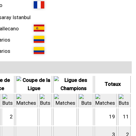
o
saray Istanbul
allecano
arios
arios
Totaux
2
19
11
3
2