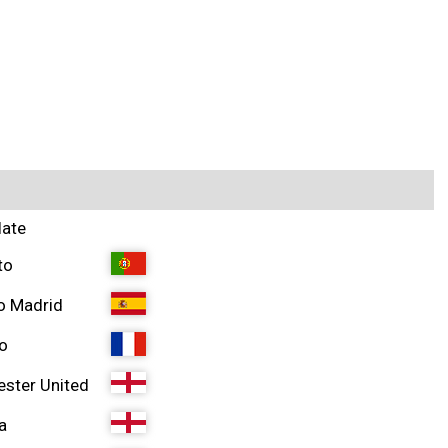
late
to
co Madrid
o
ster United
a