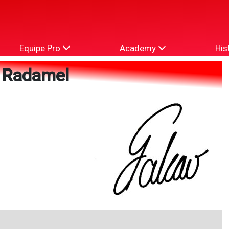
Equipe Pro
Academy
His
 Radamel