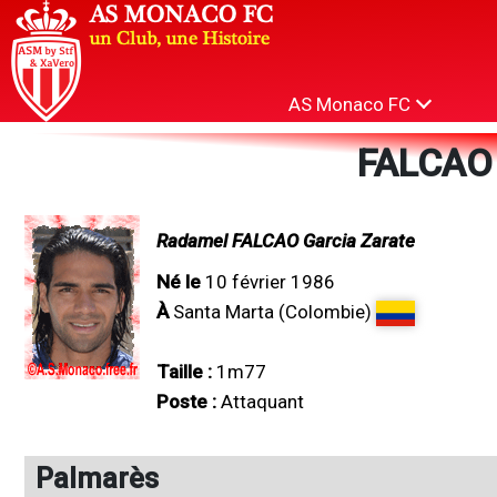
AS Monaco FC
FALCAO
Radamel FALCAO Garcia Zarate
Né le
10 février 1986
À
Santa Marta (Colombie)
Taille :
1m77
Poste :
Attaquant
Palmarès