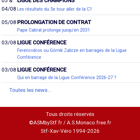
05 &
LIGUE DES CHAMPIONS
04/08
Les résultats du 3e tour aller de la C1
05/08
PROLONGATION DE CONTRAT
Pape Cabral prolonge jusqu'en 2031
03/08
LIGUE CONFÉRENCE
Ferencváros ou Górnik Zabrze en barrages de la Ligue
Conférence
03/08
LIGUE CONFÉRENCE
Qui en barrage de la Ligue Conférence 2026-27 ?
Toutes les news...
Tous droits réservés
©ASMbyStf.fr / A.S.Monaco.free.fr
Stf-Xav-Véro 1994-2026