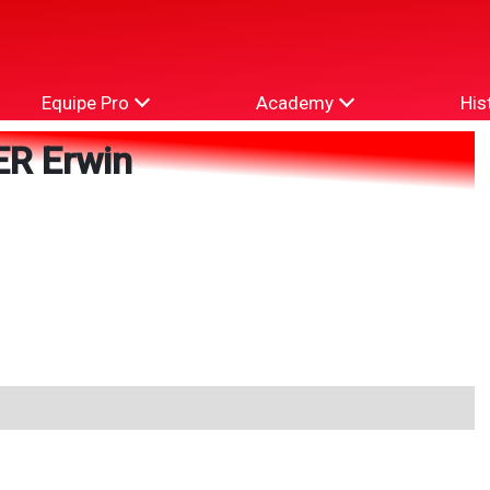
Equipe Pro
Academy
His
R Erwin