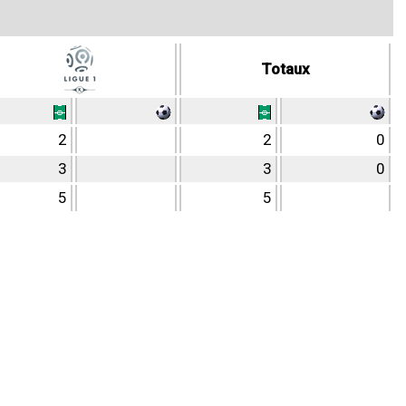
Totaux
2
2
0
3
3
0
5
5