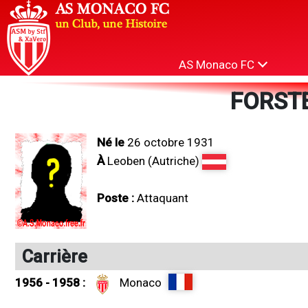
AS Monaco FC
FORSTE
Né le
26 octobre 1931
À
Leoben (Autriche)
Poste :
Attaquant
Carrière
1956 - 1958 :
Monaco