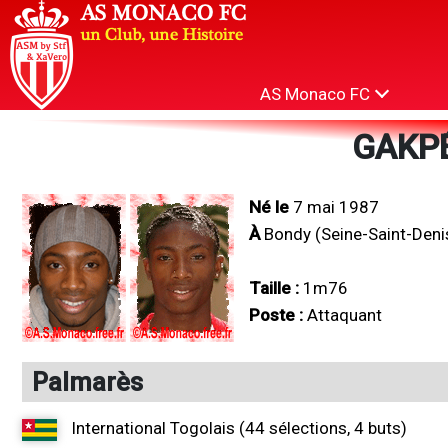
AS Monaco FC
GAKPÉ
Né le
7 mai 1987
À
Bondy (Seine-Saint-Deni
Taille :
1m76
Poste :
Attaquant
Palmarès
International Togolais (44 sélections, 4 buts)