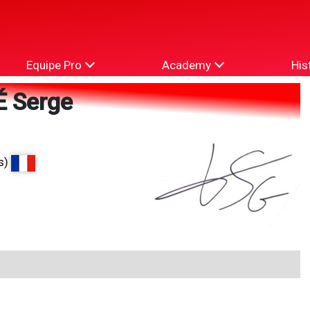
Equipe Pro
Academy
His
 Serge
s)