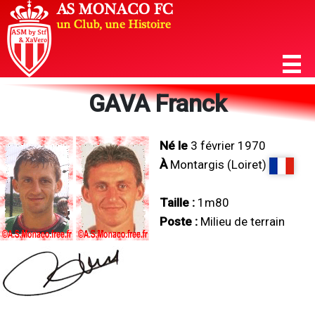
GAVA Franck
Né le
3 février 1970
À
Montargis (Loiret)
Taille :
1m80
Poste :
Milieu de terrain