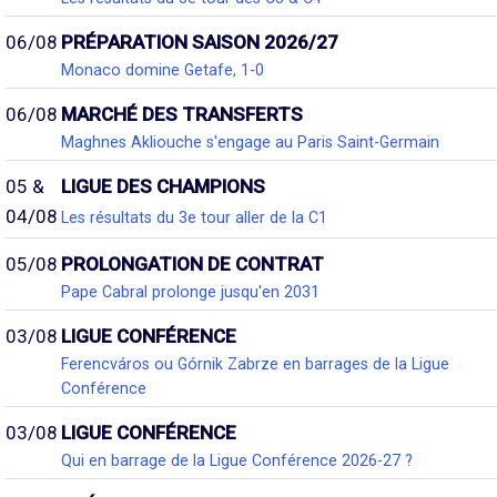
06/08
PRÉPARATION SAISON 2026/27
Monaco domine Getafe, 1-0
06/08
MARCHÉ DES TRANSFERTS
Maghnes Akliouche s'engage au Paris Saint-Germain
05 &
LIGUE DES CHAMPIONS
04/08
Les résultats du 3e tour aller de la C1
05/08
PROLONGATION DE CONTRAT
Pape Cabral prolonge jusqu'en 2031
03/08
LIGUE CONFÉRENCE
Ferencváros ou Górnik Zabrze en barrages de la Ligue
Conférence
03/08
LIGUE CONFÉRENCE
Qui en barrage de la Ligue Conférence 2026-27 ?