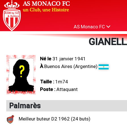
AS Monaco FC
GIANELL
Né le
31 janvier 1941
À
Buenos Aires (Argentine)
Taille :
1m74
Poste :
Attaquant
Palmarès
Meilleur buteur D2 1962 (24 buts)