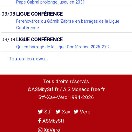
Pape Cabral prolonge jusqu'en 2031
03/08
LIGUE CONFÉRENCE
Ferencváros ou Górnik Zabrze en barrages de la Ligue
Conférence
03/08
LIGUE CONFÉRENCE
Qui en barrage de la Ligue Conférence 2026-27 ?
Toutes les news...
Tous droits réservés
©ASMbyStf.fr / A.S.Monaco.free.fr
Stf-Xav-Véro 1994-2026
Stf
Xav
Vero
ASMbyStf
XaVero