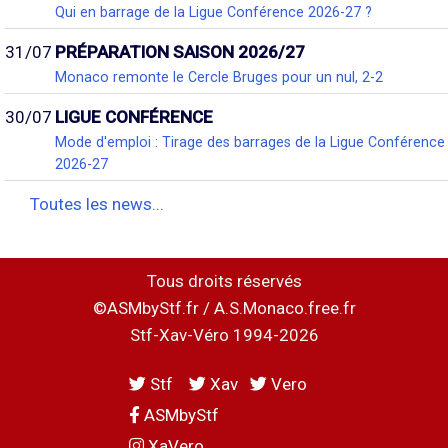
Qui en barrage de la Ligue Conférence 2026-27 ?
31/07
PRÉPARATION SAISON 2026/27
Monaco remonte le Cercle Bruges pour un nul, 2-2
30/07
LIGUE CONFÉRENCE
Mode d'emploi : Tirage des barrages de la Ligue Conférence
2026-27
Toutes les news...
Tous droits réservés
©ASMbyStf.fr / A.S.Monaco.free.fr
Stf-Xav-Véro 1994-2026
Stf
Xav
Vero
ASMbyStf
XaVero