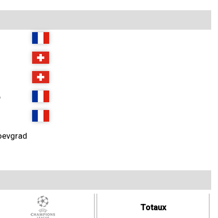
p
goevgrad
Totaux