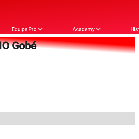
Equipe Pro
Academy
His
O Gobé