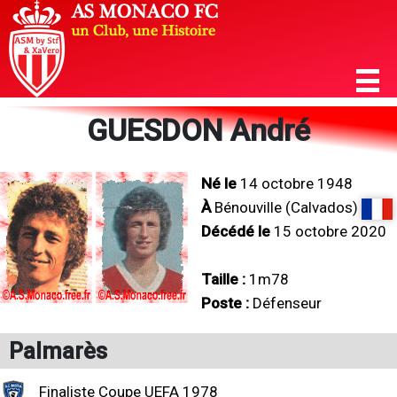
GUESDON André
Né le
14 octobre 1948
À
Bénouville (Calvados)
Décédé le
15 octobre 2020
Taille :
1m78
Poste :
Défenseur
Palmarès
Finaliste Coupe UEFA 1978