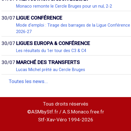
Monaco remonte le Cercle Bruges pour un nul, 2-2
30/07
LIGUE CONFÉRENCE
Mode d'emploi : Tirage des barrages de la Ligue Conférence
2026-27
30/07
LIGUES EUROPA & CONFÉRENCE
Les résultats du 1er tour des C3 & C4
30/07
MARCHÉ DES TRANSFERTS
Lucas Michel prêté au Cercle Bruges
Toutes les news...
Tous droits réservés
©ASMbyStf.fr / A.S.Monaco.free.fr
Stf-Xav-Véro 1994-2026