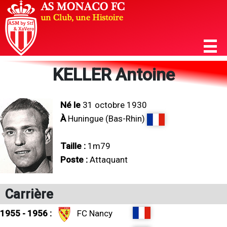
KELLER Antoine
Né le
31 octobre 1930
À
Huningue (Bas-Rhin)
Taille :
1m79
Poste :
Attaquant
Carrière
1955 - 1956 :
FC Nancy