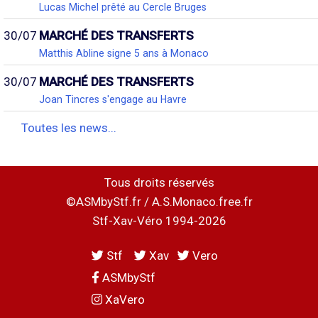
Lucas Michel prêté au Cercle Bruges
30/07
MARCHÉ DES TRANSFERTS
Matthis Abline signe 5 ans à Monaco
30/07
MARCHÉ DES TRANSFERTS
Joan Tincres s'engage au Havre
Toutes les news...
Tous droits réservés
©ASMbyStf.fr / A.S.Monaco.free.fr
Stf-Xav-Véro 1994-2026
Stf
Xav
Vero
ASMbyStf
XaVero