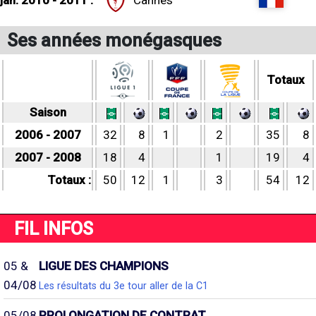
jan. 2010 - 2011 :
Cannes
Ses années monégasques
Totaux
Saison
2006 - 2007
32
8
1
2
35
8
2007 - 2008
18
4
1
19
4
Totaux :
50
12
1
3
54
12
FIL INFOS
05 &
LIGUE DES CHAMPIONS
04/08
Les résultats du 3e tour aller de la C1
05/08
PROLONGATION DE CONTRAT