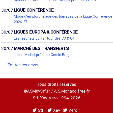
Monaco remonte le Cercle Bruges pour un nul, 2-2
30/07
LIGUE CONFÉRENCE
Mode d'emploi : Tirage des barrages de la Ligue Conférence
2026-27
30/07
LIGUES EUROPA & CONFÉRENCE
Les résultats du 1er tour des C3 & C4
30/07
MARCHÉ DES TRANSFERTS
Lucas Michel prêté au Cercle Bruges
Toutes les news...
Tous droits réservés
©ASMbyStf.fr / A.S.Monaco.free.fr
Stf-Xav-Véro 1994-2026
Stf
Xav
Vero