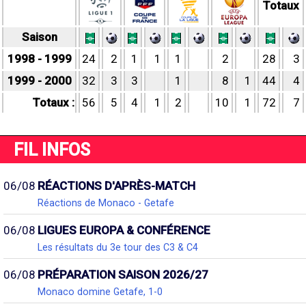
Totaux
Saison
1998 - 1999
24
2
1
1
1
2
28
3
1999 - 2000
32
3
3
1
8
1
44
4
Totaux :
56
5
4
1
2
10
1
72
7
FIL INFOS
06/08
RÉACTIONS D'APRÈS-MATCH
Réactions de Monaco - Getafe
06/08
LIGUES EUROPA & CONFÉRENCE
Les résultats du 3e tour des C3 & C4
06/08
PRÉPARATION SAISON 2026/27
Monaco domine Getafe, 1-0