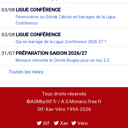
03/08
LIGUE CONFÉRENCE
Ferencváros ou Górnik Zabrze en barrages de la Ligue
Conférence
03/08
LIGUE CONFÉRENCE
Qui en barrage de la Ligue Conférence 2026-27 ?
31/07
PRÉPARATION SAISON 2026/27
Monaco remonte le Cercle Bruges pour un nul, 2-2
Toutes les news...
Tous droits réservés
©ASMbyStf.fr / A.S.Monaco.free.fr
Stf-Xav-Véro 1994-2026
Stf
Xav
Vero