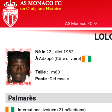
AS Monaco FC
LOLO
Né le
22 juillet 1982
À
Adzopé (Côte d'Ivoire)
Taille :
1m80
Poste :
Défenseur
Palmarès
International Ivoirien (21 sélections)