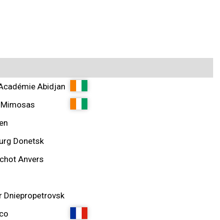
Académie Abidjan
 Mimosas
en
urg Donetsk
chot Anvers
r Dniepropetrovsk
co