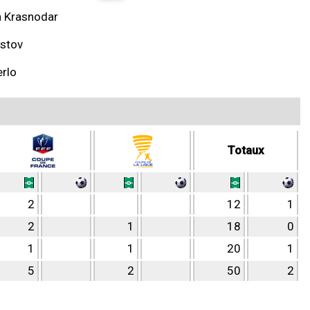
 Krasnodar
stov
rlo
Totaux
2
12
1
2
1
18
0
1
1
20
1
5
2
50
2