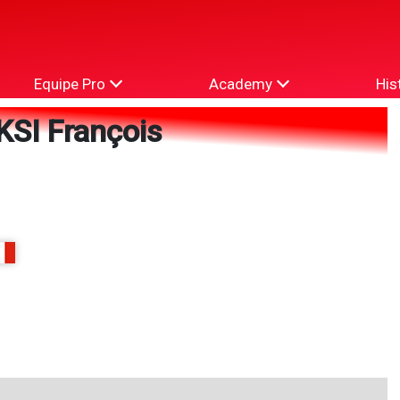
Equipe Pro
Academy
His
SI François