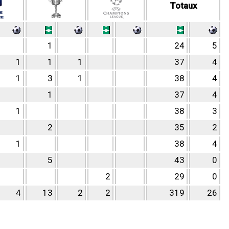
Totaux
1
24
5
1
1
1
37
4
1
3
1
38
4
1
37
4
1
38
3
2
35
2
1
38
4
5
43
0
2
29
0
4
13
2
2
319
26