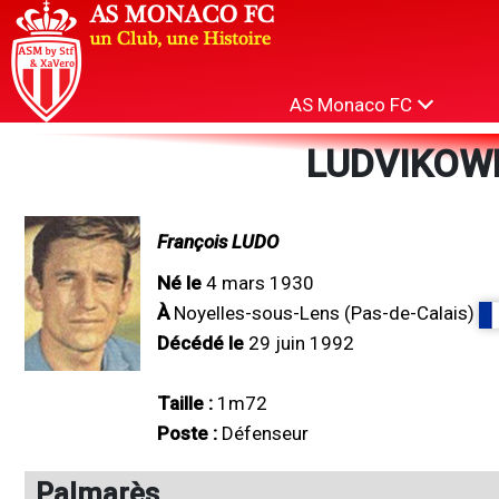
AS Monaco FC
LUDVIKOWK
François LUDO
Né le
4 mars 1930
À
Noyelles-sous-Lens (Pas-de-Calais)
Décédé le
29 juin 1992
Taille :
1m72
Poste :
Défenseur
Palmarès