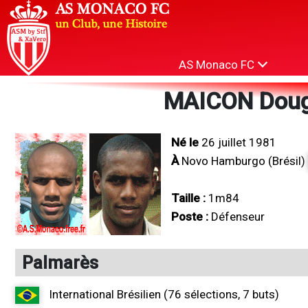
AS Monaco FC
MAICON Doug
Né le
26 juillet 1981
À
Novo Hamburgo (Brésil)
Taille :
1m84
Poste :
Défenseur
Palmarès
International Brésilien (76 sélections, 7 buts)