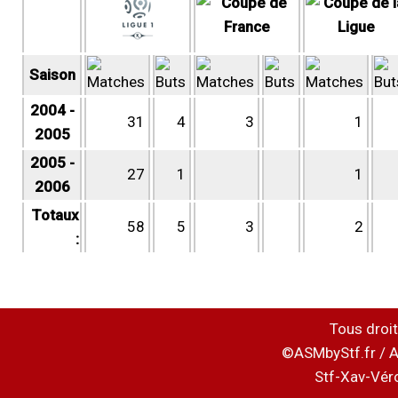
Saison
2004 -
31
4
3
1
2005
2005 -
27
1
1
2006
Totaux
58
5
3
2
:
Tous droit
©ASMbyStf.fr / A
Stf-Xav-Vér