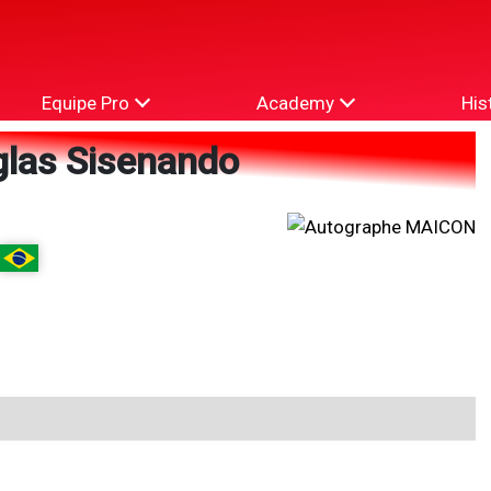
Equipe Pro
Academy
His
las Sisenando