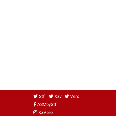
Stf
Xav
Vero
ASMbyStf
XaVero