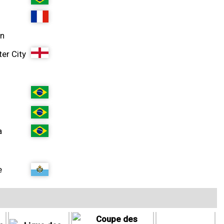
an
er City
a
e