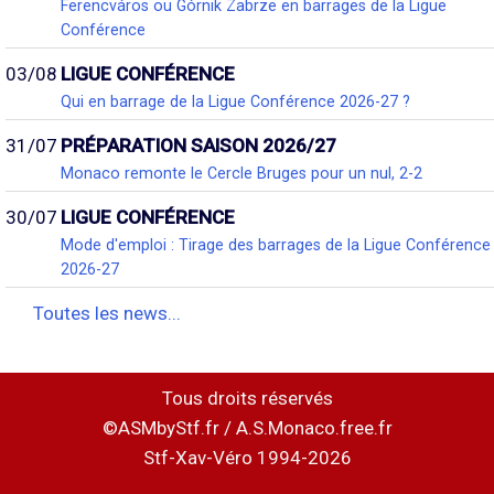
Ferencváros ou Górnik Zabrze en barrages de la Ligue
Conférence
03/08
LIGUE CONFÉRENCE
Qui en barrage de la Ligue Conférence 2026-27 ?
31/07
PRÉPARATION SAISON 2026/27
Monaco remonte le Cercle Bruges pour un nul, 2-2
30/07
LIGUE CONFÉRENCE
Mode d'emploi : Tirage des barrages de la Ligue Conférence
2026-27
Toutes les news...
Tous droits réservés
©ASMbyStf.fr / A.S.Monaco.free.fr
Stf-Xav-Véro 1994-2026