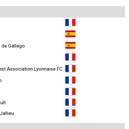
a de Gállego
st Association Lyonnaise FC
o
ult
Jallieu