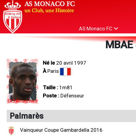
AS Monaco FC
MBAE 
Né le
20 avril 1997
À
Paris
Taille :
1m81
Poste :
Défenseur
Palmarès
Vainqueur Coupe Gambardella 2016