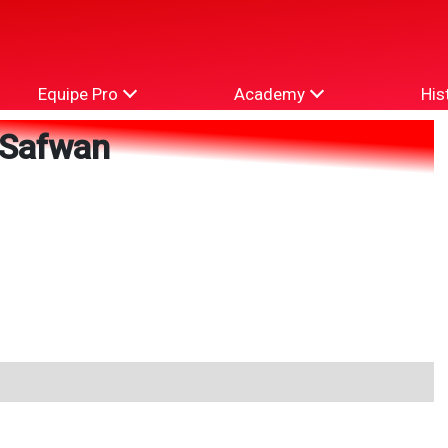
Equipe Pro
Academy
His
Safwan