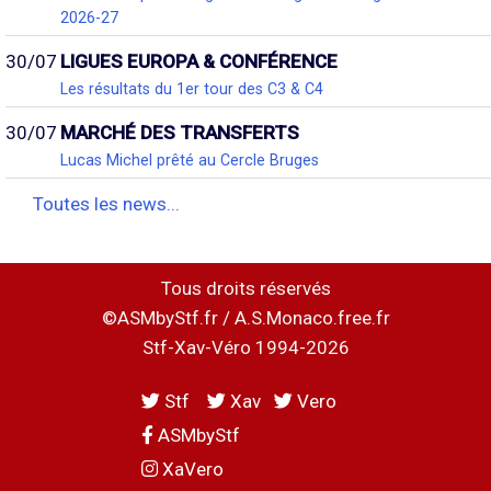
2026-27
30/07
LIGUES EUROPA & CONFÉRENCE
Les résultats du 1er tour des C3 & C4
30/07
MARCHÉ DES TRANSFERTS
Lucas Michel prêté au Cercle Bruges
Toutes les news...
Tous droits réservés
©ASMbyStf.fr / A.S.Monaco.free.fr
Stf-Xav-Véro 1994-2026
Stf
Xav
Vero
ASMbyStf
XaVero