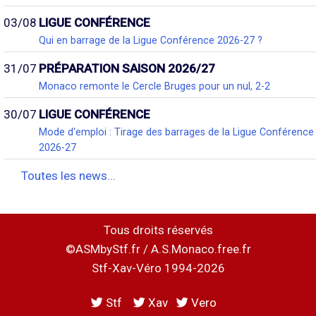
03/08
LIGUE CONFÉRENCE
Qui en barrage de la Ligue Conférence 2026-27 ?
31/07
PRÉPARATION SAISON 2026/27
Monaco remonte le Cercle Bruges pour un nul, 2-2
30/07
LIGUE CONFÉRENCE
Mode d'emploi : Tirage des barrages de la Ligue Conférence
2026-27
Toutes les news...
Tous droits réservés
©ASMbyStf.fr / A.S.Monaco.free.fr
Stf-Xav-Véro 1994-2026
Stf
Xav
Vero