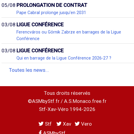
05/08
PROLONGATION DE CONTRAT
Pape Cabral prolonge jusqu'en 2031
03/08
LIGUE CONFÉRENCE
Ferencváros ou Górnik Zabrze en barrages de la Ligue
Conférence
03/08
LIGUE CONFÉRENCE
Qui en barrage de la Ligue Conférence 2026-27 ?
Toutes les news...
Tous droits réservés
©ASMbyStf.fr / A.S.Monaco.free.fr
Stf-Xav-Véro 1994-2026
Stf
Xav
Vero
ASMbyStf