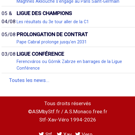
Maghnes Akliouche s'engage au Paris Saint-Germain
05 &
LIGUE DES CHAMPIONS
04/08
Les résultats du 3e tour aller de la C1
05/08
PROLONGATION DE CONTRAT
Pape Cabral prolonge jusqu'en 2031
03/08
LIGUE CONFÉRENCE
Ferencváros ou Górnik Zabrze en barrages de la Ligue
Conférence
Toutes les news...
Tous droits réservés
©ASMbyStf.fr / A.S.Monaco.free.fr
Stf-Xav-Véro 1994-2026
Stf
Xav
Vero